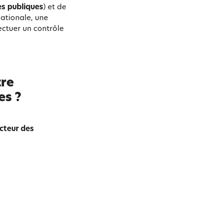
es publiques
) et de
nationale, une
fectuer un contrôle
tre
es ?
cteur des