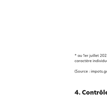
* au 1er juillet 2
caractère individue
(Source : impots.g
4. Contrôl