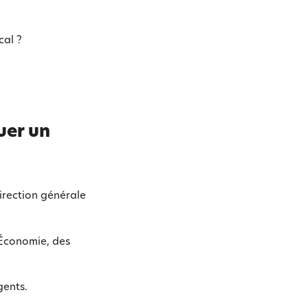
cal ?
uer un
irection générale
’Économie, des
gents.