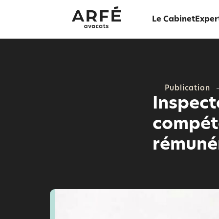
Le Cabinet
Exper
Publication
Inspect
compéte
rémuné